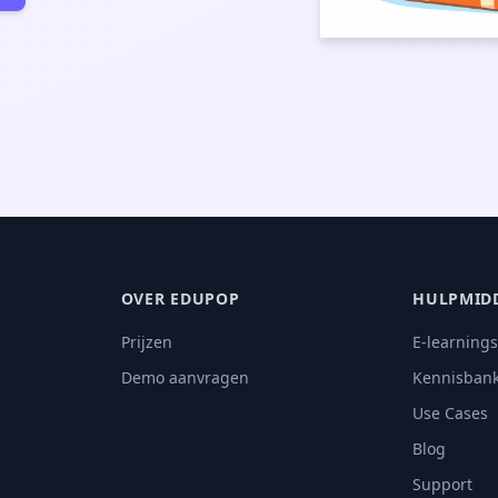
OVER EDUPOP
HULPMID
Prijzen
E-learning
Demo aanvragen
Kennisban
Use Cases
Blog
Support