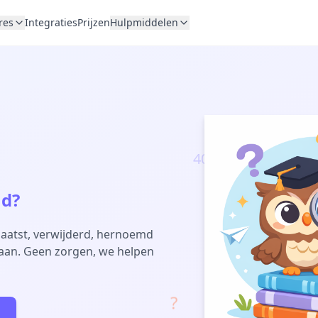
res
Integraties
Prijzen
Hulpmiddelen
404
nd?
plaatst, verwijderd, hernoemd
taan. Geen zorgen, we helpen
?