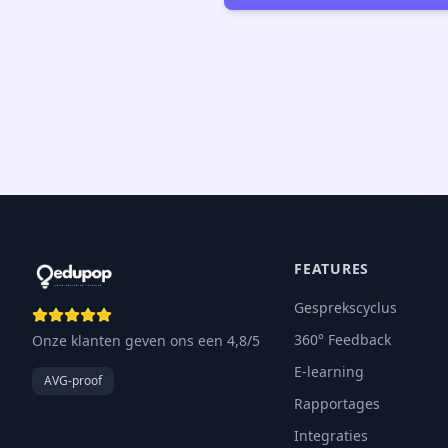
FEATURES
Gesprekscyclus
360° Feedback
Onze klanten geven ons een 4,8/5
E-learning
AVG-proof
Rapportages
Integraties