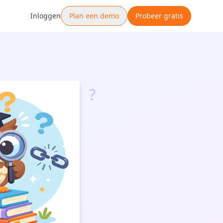
Inloggen
Plan een demo
Probeer gratis
?