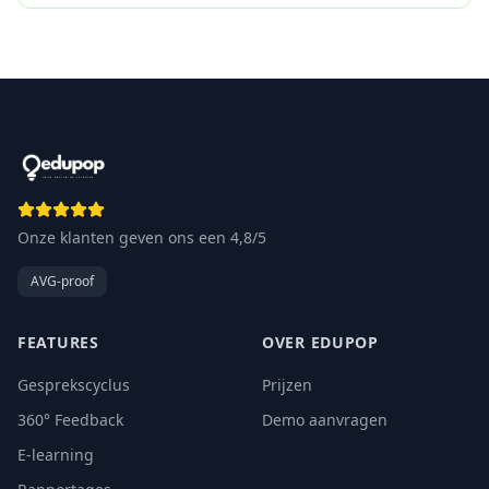
Onze klanten geven ons een 4,8/5
AVG-proof
FEATURES
OVER EDUPOP
Gesprekscyclus
Prijzen
360° Feedback
Demo aanvragen
E-learning